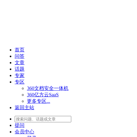
首页
问答
文章
话题
专家
专区
360文档安全一体机
360亿方云SaaS
更多专区...
返回主站
提问
会员
中心