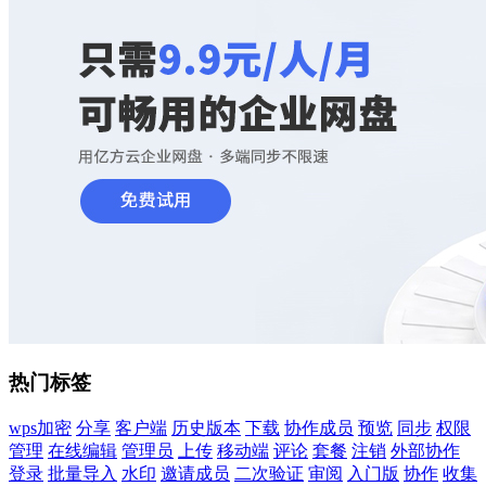
热门标签
wps加密
分享
客户端
历史版本
下载
协作成员
预览
同步
权限
管理
在线编辑
管理员
上传
移动端
评论
套餐
注销
外部协作
登录
批量导入
水印
邀请成员
二次验证
审阅
入门版
协作
收集