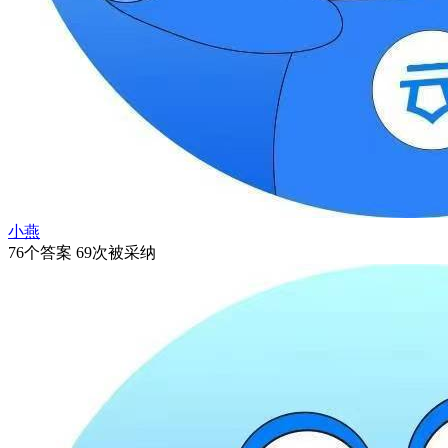
小燕
76个答案 69次被采纳