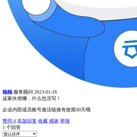
柚柚
服务顾问
2023-01-16
这家伙很懒，什么也没写！
企业内部成员账号激活链接有效期30天哦
赞同
0
添加回复
收藏
感谢
举报
1
个回答