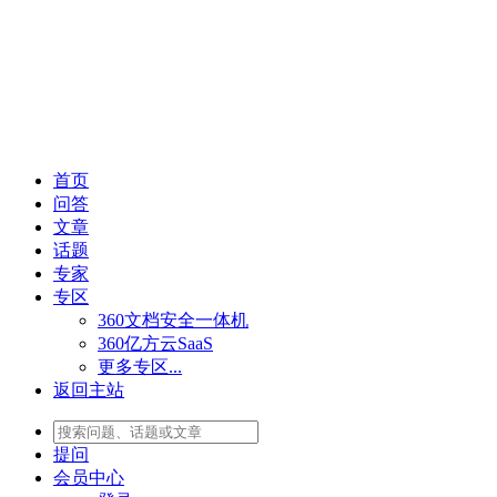
首页
问答
文章
话题
专家
专区
360文档安全一体机
360亿方云SaaS
更多专区...
返回主站
提问
会员
中心