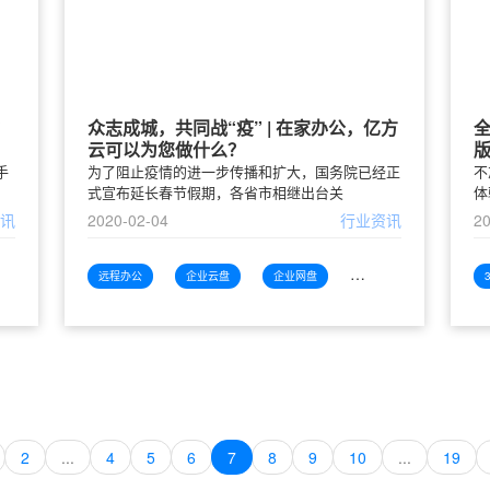
众志成城，共同战“疫” | 在家办公，亿方
全
云可以为您做什么？
版
手
为了阻止疫情的进一步传播和扩大，国务院已经正
不
式宣布延长春节假期，各省市相继出台关
体
资讯
2020-02-04
行业资讯
20
效协同
远程办公
企业云盘
企业网盘
360亿方云
2
...
4
5
6
7
8
9
10
...
19