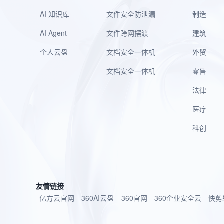
AI 知识库
文件安全防泄漏
制造
AI Agent
文件跨网摆渡
建筑
个人云盘
文档安全一体机
外贸
文档安全一体机
零售
法律
医疗
科创
友情链接
亿方云官网
360AI云盘
360官网
360企业安全云
快剪