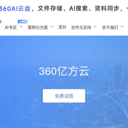
定价
AI
专区
案例与方案
合作与支持
关于我们
360亿方云
免费试用