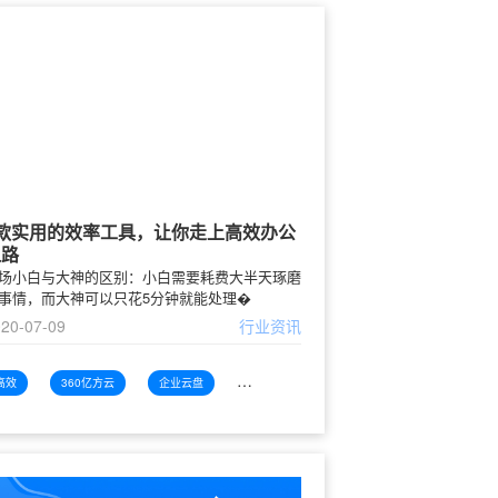
8款实用的效率工具，让你走上高效办公
之路
场小白与大神的区别：小白需要耗费大半天琢磨
事情，而大神可以只花5分钟就能处理�
20-07-09
行业资讯
高效
360亿方云
企业云盘
企业网盘