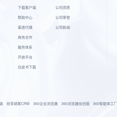
下载客户端
公司资质
帮助中心
公司荣誉
渠道代理
公司新闻
商务合作
服务体系
开放平台
白皮书下载
辑
纷享销客CRM
360企业浏览器
360浏览器信创版
360智能体工