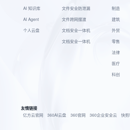
AI 知识库
文件安全防泄漏
制造
AI Agent
文件跨网摆渡
建筑
个人云盘
文档安全一体机
外贸
文档安全一体机
零售
法律
医疗
科创
友情链接
亿方云官网
360AI云盘
360官网
360企业安全云
快剪