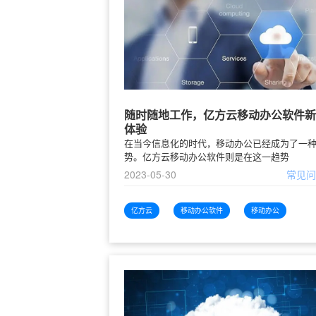
随时随地工作，亿方云移动办公软件新
体验
在当今信息化的时代，移动办公已经成为了一
势。亿方云移动办公软件则是在这一趋势
2023-05-30
常见
亿方云
移动办公软件
移动办公