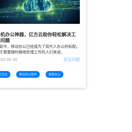
手机办公神器，亿方云助你轻松解决工
作问题
如今，移动办公已经成为了现代人办公的标配。
于需要随时随地处理工作的人们来说，
23-05-30
常见问题
亿方云
移动办公软件
高效办公