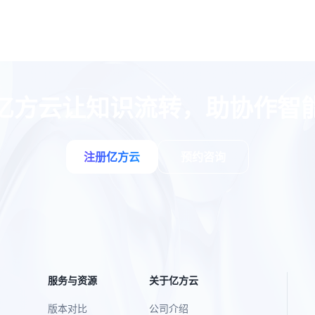
亿方云让知识流转，助协作智
注册亿方云
预约咨询
服务与资源
关于亿方云
版本对比
公司介绍