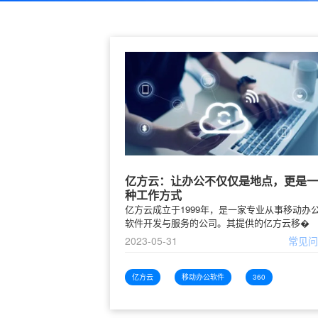
亿方云：让办公不仅仅是地点，更是一
种工作方式
亿方云成立于1999年，是一家专业从事移动办
软件开发与服务的公司。其提供的亿方云移�
2023-05-31
常见
亿方云
移动办公软件
360