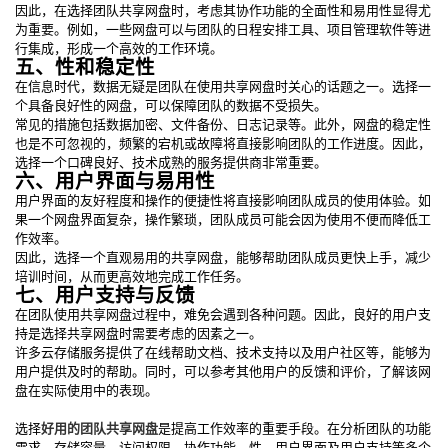
因此，在选择团队共享网盘时，考虑其协作功能的全面性和易用性显得尤
为重要。例如，一些网盘可以与团队的日程安排工具、项目管理软件等进
行集成，形成一个高效的工作环境。
五、性和稳定性
在信息时代，数据无疑是团队在使用共享网盘时关心的话题之一。选择一
个具备良好性的网盘，可以保障团队的数据不受损失。
常见的措施包括数据加密、文件备份、日志记录等。此外，网盘的稳定性
也是不可忽视的，频繁的宕机或故障将直接影响团队的工作进度。因此，
选择一个口碑良好、技术成熟的服务提供商非常重要。
六、用户界面与易用性
用户界面的友好程度和操作的便捷性将直接影响团队成员的使用体验。如
果一个网盘界面复杂，操作繁琐，团队成员可能会因为使用不便而降低工
作效率。
因此，选择一个直观易用的共享网盘，能够帮助团队成员更快上手，减少
培训时间，从而更高效地完成工作任务。
七、用户支持与反馈
在团队使用共享网盘过程中，难免会遇到各种问题。因此，良好的用户支
持是选择共享网盘时需要考虑的因素之一。
许多云存储服务提供了在线帮助文档、技术支持以及用户社区等，能够为
用户提供及时的帮助。同时，可以参考其他用户的反馈和评价，了解该网
盘在实际使用中的表现。
选择
好用的团队共享网盘
是提高工作效率的重要手段。在分析团队的功能
需求、存储容量、访问权限、协作功能、性、用户界面及用户支持等多个