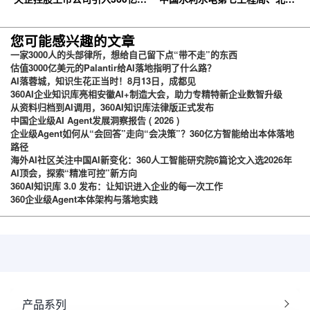
云企业网盘，搭建智慧协同云平
石油化工学院等签约360亿方云
台
您可能感兴趣的文章
一家3000人的头部律所，想给自己留下点“带不走”的东西
估值3000亿美元的Palantir给AI落地指明了什么路？
AI落蓉城，知识生花正当时！8月13日，成都见
360AI企业知识库亮相安徽AI+制造大会，助力专精特新企业数智升级
从资料归档到AI调用，360AI知识库法律版正式发布
中国企业级AI Agent发展洞察报告 ( 2026 )
企业级Agent如何从“会回答”走向“会决策”？360亿方智能给出本体落地
路径
海外AI社区关注中国AI新变化：360人工智能研究院6篇论文入选2026年
AI顶会，探索“精准可控”新方向
360AI知识库 3.0 发布：让知识进入企业的每一次工作
360企业级Agent本体架构与落地实践
产品系列