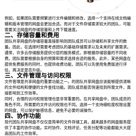
例如，如果团队需要频繁进行文件编辑和修改，选择一个支持在线文档编
辑和版本管理的网盘会更加合适。而对于文件存储需求较大的团队，可能
需要关注网盘的存储容量和上传下载速度。
二、存储容量和费用
团队共享网盘的存储容量直接影响到团队成员可以存储和共享文件的数
量。因此，在选择时需要考虑团队的基础存储需求以及未来的扩展需求。
通常，许多云存储服务提供分层的服务模式，即根据存储容量的不同收
费。团队需要根据自身的预算和需求选择合适的服务。此外，某些网盘在
提供免费服务的同时，也提供收费功能，团队可以先使用免费版进行评
估，再决定是否升级。
三、文件管理与访问权限
文件管理是共享网盘的重要功能之一。的团队共享网盘应该能够提供清晰
的文件结构和便捷的文件查找功能。团队成员能否快速找到所需文件，直
接影响到工作效率。
同时，合理的访问权限管理也是非常重要的。在共享网盘中，团队成员的
角色不同，所需要的文件访问权限也不同。选择一个支持细粒度权限设置
的网盘，可以保护敏感信息，避免不必要的误操作。
四、协作功能
现代团队共享网盘不仅仅是简单的文件存储工具，越来越多的网盘服务提
供了丰富的协作功能。实时协作、文档评论、任务分配等功能都能大大提
高团队的工作效率。