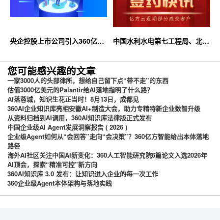
央企控股上市公司引入360亿方
中国水利水电第七工程局、北京
云企业网盘，搭建智慧协同云平
石油化工学院等签约360亿方云
台
您可能感兴趣的文章
一家3000人的头部律所，想给自己留下点“带不走”的东西
估值3000亿美元的Palantir给AI落地指明了什么路？
AI落蓉城，知识生花正当时！8月13日，成都见
360AI企业知识库亮相安徽AI+制造大会，助力专精特新企业数智升级
从资料归档到AI调用，360AI知识库法律版正式发布
中国企业级AI Agent发展洞察报告 ( 2026 )
企业级Agent如何从“会回答”走向“会决策”？360亿方智能给出本体落地
路径
海外AI社区关注中国AI新变化：360人工智能研究院6篇论文入选2026年
AI顶会，探索“精准可控”新方向
360AI知识库 3.0 发布：让知识进入企业的每一次工作
360企业级Agent本体架构与落地实践