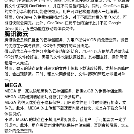
将文件保存到 OneDrive中，并在不同设备间同步。同时，OneDrive 提供
的文件分享和协作功能也很强大，用户可以轻松邀请他人一起编辑。
然而，OneDrive 的免费空间相对较少，对于不愿意付费的用户来说，可
能很快就会用完。此外，OneDrive 在跨平台的操作上并不如 Google
Drive 灵活，某些功能在移动端体验欠佳。
腾讯微云
腾讯微云是腾讯推出的云存储服务，为用户提供10GB 的免费空间。微云
的优势在于其与微信、QQ等社交软件的深度绑定。
微云的优点在于文件分享和社交功能的结合，用户可以方便地通过微信或
QQ分享文件给好友，需要的文件也能快速找到。其界面友好，操作简便
也是一大亮点。
然而，微云的缺点是相对较大的文件上传和下载速度较慢，尤其在高峰时
段，会出现延迟。同时，和其它网盘相比，文件搜索和管理功能相对单
一。
MEGA
MEGA 是一家以隐私著称的云存储服务，提供20GB 的免费存储空间。
MEGA 以其端到端加密功能吸引了众多用户。
MEGA 的很大优势在于隐私保护，用户的文件在上传时会进行加密，文
件的。此外，MEGA 的上传和下载速度也相对较快，尤其在下载文件时
体验良好。
不过，MEGA 的缺点在于其用户界对复杂，新用户上手可能需要一定学
习成本。此外，用户需要定期使用以保持存储空间，否则会被降级，失去
额外的免费空间。