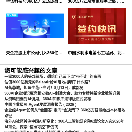
华诺科技与360亿方云达成战略
360亿方云AI增值服务上线，超
合作，共推AI大模型产业化落地
大限时优惠等你来！
央企控股上市公司引入360亿方
中国水利水电第七工程局、北京
云企业网盘，搭建智慧协同云平
石油化工学院等签约360亿方云
台
您可能感兴趣的文章
一家3000人的头部律所，想给自己留下点“带不走”的东西
估值3000亿美元的Palantir给AI落地指明了什么路？
AI落蓉城，知识生花正当时！8月13日，成都见
360AI企业知识库亮相安徽AI+制造大会，助力专精特新企业数智升级
从资料归档到AI调用，360AI知识库法律版正式发布
中国企业级AI Agent发展洞察报告 ( 2026 )
企业级Agent如何从“会回答”走向“会决策”？360亿方智能给出本体落地
路径
海外AI社区关注中国AI新变化：360人工智能研究院6篇论文入选2026年
AI顶会，探索“精准可控”新方向