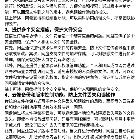
进行讨论和反馈；为文件添加标签，方便分类和搜索；通过版本控制功
能，可以回滚文件到之前的版本，避免误操作造成的损失。
综上所述，网盘支持在线编辑功能，可以实时协同编辑文件，提高
团队协
作
效率。
3、提供多个安全措施，保护文件安全
在信息传输与协作中，文件安全是一个非常重要的问题。网盘提供了多个
安全措施，保护个人和团队文件的安全性。
首先，网盘通过加密技术保障文件的传输安全，防止文件在传输过程中被
窃取或篡改。其次，网盘支持文件的加密存储，可以对敏感文件进行加密
处理，确保只有授权人员才能解密访问。
此外，网盘还提供了登录验证和权限管理功能。个人和团队成员需要通过
账号密码登录才能访问网盘，避免未授权的人员获取文件。同时，可以对
文件和文件夹设置不同的权限，指定不同的权限角色，保证团队成员在访
问和编辑文件时的合法性。
综上所述，网盘提供多个安全措施，保护个人和团队的文件安全。
4、云端备份和版本控制功能，防止文件丢失和误操作
传统的文件存储方式可能存在文件丢失和误操作的风险，而网盘的云端备
份和版本控制功能可以有效地解决这一问题。
网盘通过将文件存储在云端，可以避免因本地设备故障或丢失导致的文件
丢失。即使本地设备出现问题，只要有网络连接，可以随时从网盘中重新
下载文件，避免了因文件丢失而带来的工作停滞和损失。
此外，网盘还提供了版本控制功能。当文件进行修改时，网盘会自动保留
之前的版本，并记录修改内容和时间。如果文件被误操作修改或删除，可