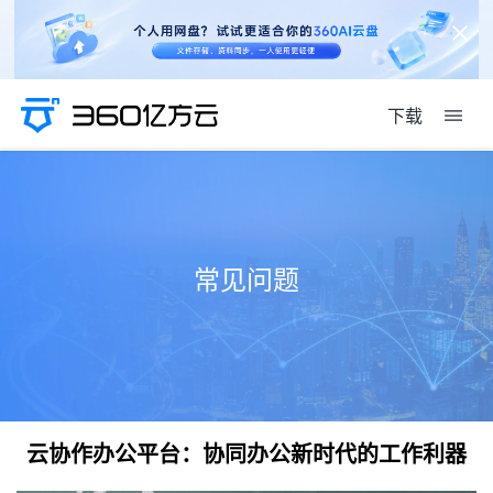
下载
常见问题
云协作办公平台：协同办公新时代的工作利器