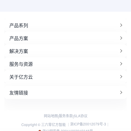
产品系列
产品方案
解决方案
服务与资源
关于亿方云
友情链接
网站地图
服务条款
SLA协议
|
|
浙ICP备20012079号-3
Copyright © 三六零亿方智能 ｜
｜
浙公网安备 33011002015048号