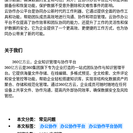
据备份和恢复功能，保护数据不受意外删除和灾难性事件的影响。
云协作办公平台是协同办公新时代的工作利器，它通过提供全面的协作工
具和功能，帮助团队成员高效地进行沟通、协作和项目管理。云协作办公
平台不仅提高了协作效率和团队协同的能力，还提升了工作的灵活性和保
护数据的安全。它为企业提供了一个更高效、更便捷的工作方式，也为协
同办公带来了新的可能。
关于我们
360
亿方云
，企业知识管理与协作平台
360
亿方云
是360集团旗下专为企业打造的一站式团队协作与知识管理平
台。它提供海量文件存储、在线编辑、多格式预览、全文检索、文件评论
和安全管控等功能，帮助企业轻松搭建知识库，实现非结构化数据资产的
聚合、存储和规范化管理。通过360亿方云，企业成员可随时随地在任何
设备上共享文件、协作沟通，提高内外部协同效率，确保数据安全及风险
管控。
本文分类：
常见问题
本文标签：
办公协作
办公协作平台
办公协作平台协同