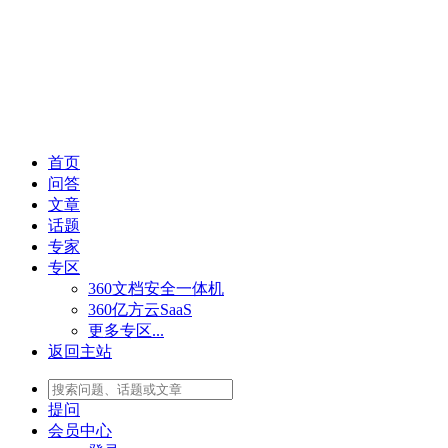
首页
问答
文章
话题
专家
专区
360文档安全一体机
360亿方云SaaS
更多专区...
返回主站
提问
会员
中心