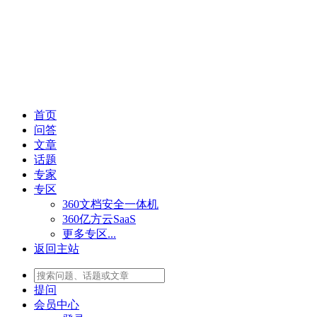
首页
问答
文章
话题
专家
专区
360文档安全一体机
360亿方云SaaS
更多专区...
返回主站
提问
会员
中心