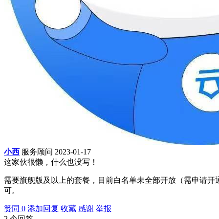
小西
服务顾问
2023-01-17
这家伙很懒，什么也没写！
需要旗舰版及以上的套餐，目前白名单未全部开放（需申请开通
可。
赞同
0
添加回复
收藏
感谢
举报
2
个回答