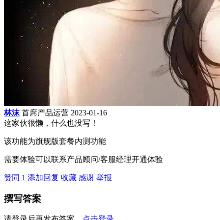
林沫
首席产品运营
2023-01-16
这家伙很懒，什么也没写！
该功能为旗舰版套餐内测功能
需要体验可以联系产品顾问/客服经理开通体验
赞同
1
添加回复
收藏
感谢
举报
撰写答案
请登录后再发布答案，
点击登录