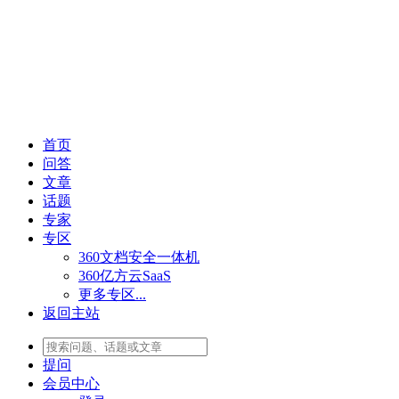
首页
问答
文章
话题
专家
专区
360文档安全一体机
360亿方云SaaS
更多专区...
返回主站
提问
会员
中心