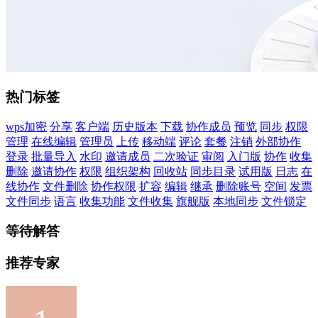
热门标签
wps加密
分享
客户端
历史版本
下载
协作成员
预览
同步
权限
管理
在线编辑
管理员
上传
移动端
评论
套餐
注销
外部协作
登录
批量导入
水印
邀请成员
二次验证
审阅
入门版
协作
收集
删除
邀请协作
权限
组织架构
回收站
同步目录
试用版
日志
在
线协作
文件删除
协作权限
扩容
编辑
继承
删除账号
空间
发票
文件同步
语言
收集功能
文件收集
旗舰版
本地同步
文件锁定
等待解答
推荐专家