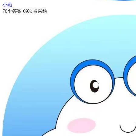
小燕
76个答案 69次被采纳