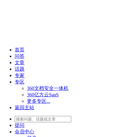
首页
问答
文章
话题
专家
专区
360文档安全一体机
360亿方云SaaS
更多专区...
返回主站
提问
会员
中心