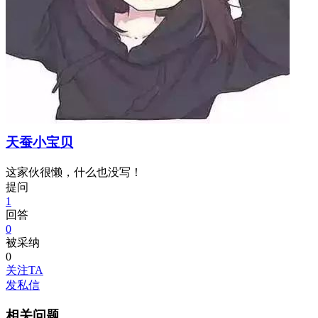
天蚕小宝贝
这家伙很懒，什么也没写！
提问
1
回答
0
被采纳
0
关注TA
发私信
相关问题