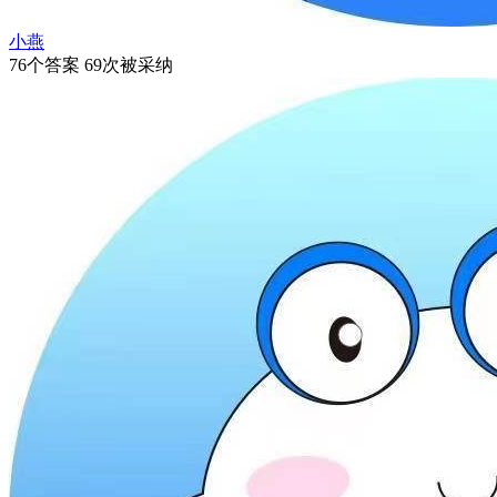
小燕
76个答案 69次被采纳