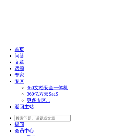
首页
问答
文章
话题
专家
专区
360文档安全一体机
360亿方云SaaS
更多专区...
返回主站
提问
会员
中心