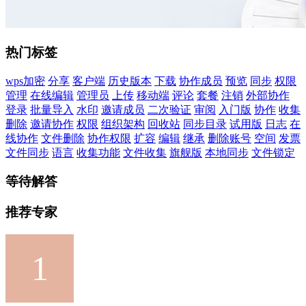
热门标签
wps加密
分享
客户端
历史版本
下载
协作成员
预览
同步
权限
管理
在线编辑
管理员
上传
移动端
评论
套餐
注销
外部协作
登录
批量导入
水印
邀请成员
二次验证
审阅
入门版
协作
收集
删除
邀请协作
权限
组织架构
回收站
同步目录
试用版
日志
在
线协作
文件删除
协作权限
扩容
编辑
继承
删除账号
空间
发票
文件同步
语言
收集功能
文件收集
旗舰版
本地同步
文件锁定
等待解答
推荐专家