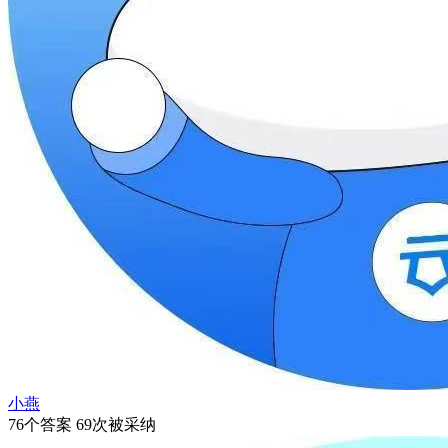
小燕
76个答案 69次被采纳