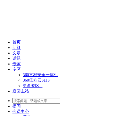
首页
问答
文章
话题
专家
专区
360文档安全一体机
360亿方云SaaS
更多专区...
返回主站
提问
会员
中心