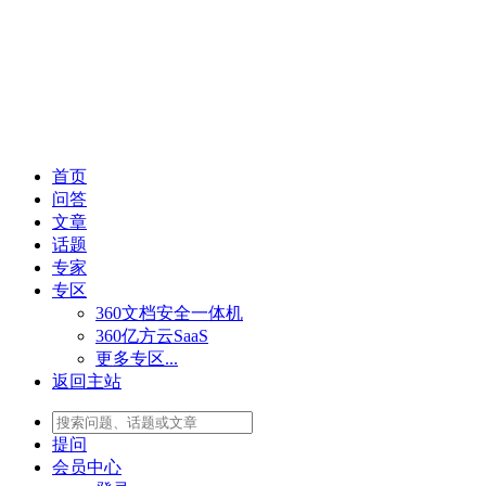
首页
问答
文章
话题
专家
专区
360文档安全一体机
360亿方云SaaS
更多专区...
返回主站
提问
会员
中心