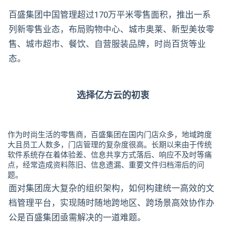
百盛集团中国管理超过170万平米零售面积，推出一系
列新零售业态，布局购物中心、城市奥莱、新型美妆零
售、城市超市、餐饮、自营服装品牌，时尚百货等业
态。
选择亿方云的初衷
作为时尚生活的零售商，百盛集团在国内门店众多，地域跨度
大且员工人数多，门店管理的复杂度很高。长期以来由于传统
软件系统存在着体验差、信息共享方式落后、响应不及时等痛
点，经常造成资料陈旧、信息遗漏、重要文件归档滞后的问
题。
面对集团庞大复杂的组织架构，如何构建统一高效的文
档管理平台，实现随时随地跨地区、跨场景高效协作办
公是百盛集团亟需解决的一道难题。