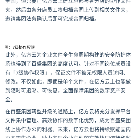
全国，但只要在亿方云上建立总部与各分店的协作文件
夹，然后由各分店员工将归档合同上传到相关文件夹，
邀请集团法务确认后即可完成合同归档。
图：7级协作权限
此外，亿方云为企业文件全生命周期构建的安全防护体
系也得到了百盛集团的高度认可。针对不同岗位成员设
有「7级协作权限」，保证文件不被无权限人员访问、
修改。不仅如此，即使是单个文件，在亿方云上也能做
到随时可追溯、可恢复，全面保障集团的数字资产安
全。
在百盛集团转型升级的道路上，亿方云将充分发挥平台
文件集中管理、高效协作的数字化优势，成为百盛集团
线上协作办公的利器。未来，亿方云也将持续赋能国内