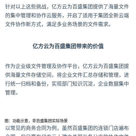
针对以上这些挑战，亿方云为百盛集团提供了海量文件
的集中管理和协作云服务，开启了适用于集团全新云端
文件协作新方式，满足多业务场景的文件需求。
亿方云为百盛集团带来的价值
作为企业级文件管理及协作平台，亿方云为百盛集团提
供海量文件存储空间，将企业文件汇总存储和管理，进
行统一归档和备份，实现部门知识沉淀，企业数据集中
管理。
图：功能示意，非百盛集团实际场景
以常见的商务合同为例，虽然百盛集团的连锁门店遍布