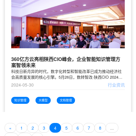
360亿方云亮相陕西CIO峰会，企业智能知识管理方
案智领未来
科技日新月异的时代，数字化转型和智能改革已成为推动经济社
会高质量发展的核心引擎。5月26日，数转智改·陕西CIO 2024年
二季度数字化峰会在古城西安盛大召开，数百个企业的信息化主
2024-05-30
行业资讯
管齐聚一堂，探讨如何在数字经济时代下，通过智能化技术加速
企业转型升级，共同开启智慧新篇章。大会现场，360亿方云资深
架构师齐萌为大家分享了如何通过大模型打造企业的智能知识管
知识管理
大模型
文档管理
理平台：在对企业全域文件实现统一存储、高效协同、
«
1
2
3
4
5
6
7
8
...