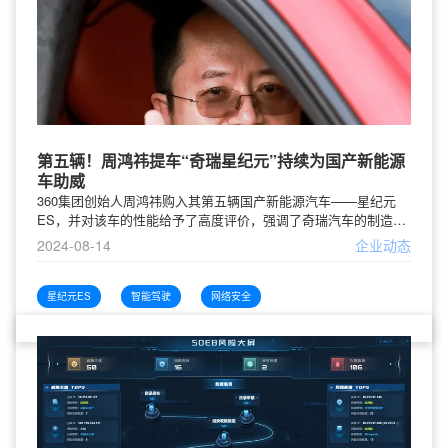
第五辆！周鸿祎提车“奇瑞星纪元”持续为国产新能源
车助威
360集团创始人周鸿祎购入其第五辆国产新能源汽车——星纪元
ES，并对该车的性能给予了高度评价，强调了奇瑞汽车的制造工
艺。他认为市场竞争促进了国产新能源汽车的进步，并表示未来
2024-08-14
企业动态
智能驾驶将是行业的重要发展方向。周鸿祎承诺，360将协助汽车
制造商加强车辆的安全性和网络防护。
星纪元ES
智能驾驶
网络安全