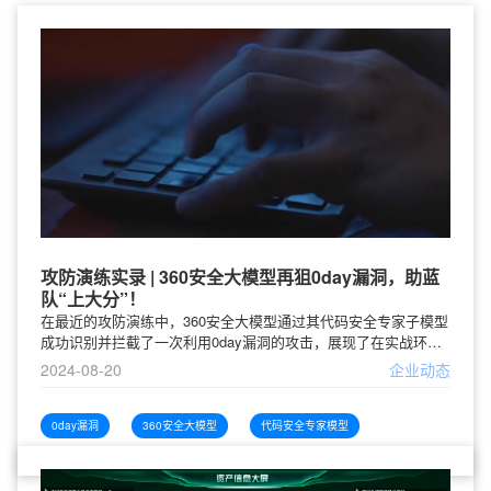
攻防演练实录 | 360安全大模型再狙0day漏洞，助蓝
队“上大分”！
在最近的攻防演练中，360安全大模型通过其代码安全专家子模型
成功识别并拦截了一次利用0day漏洞的攻击，展现了在实战环境
中对未知威胁的有效防御能力，为政企单位提供了全天候的安全
2024-08-20
企业动态
保障。
0day漏洞
360安全大模型
代码安全专家模型