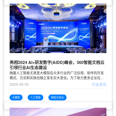
亮相2024 AI+研发数字(AiDD)峰会，360智能文档云
引领行业AI生态建设
随着人工智能尤其是大模型在众多行业的广泛应用，软件的开发
模式、方式和实践也随之发生巨大变化。为了助力更多企业在人
工智能浪潮中乘风破浪、推动研发全面进入数智化时代，近日，
2024-05-30
行业资讯
2024 AI+研发数字(AiDD)峰会在上海举行。大会以“AI驱动研发迈
进数智化时代”为主题，邀请360、百度、阿里、腾讯、华为、微
软、讯飞、字节跳动等头部互联网企业，以及工行、招行、中
大模型
人工智能
智能文档云
信、汇丰等金融机构的100+一线从业者和技术