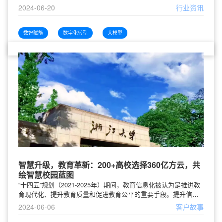
际竞争力。6月20日，由中国信息产业商会主办的2024军工数字化
2024-06-20
行业资讯
转型发展峰会在北京举行，大会以“数智赋能军工新质生产力”为主
题，邀请来自军工行业的各级领导、部门负责人、技术骨干与高
校/科研院所专家学者出席，共同探讨如何推动军工数字化转型，
数智赋能
数字化转型
大模型
实现国防科技工业高质量发展。360数智化集团C
智慧升级，教育革新：200+高校选择360亿方云，共
绘智慧校园蓝图
“十四五”规划（2021-2025年）期间，教育信息化被认为是推进教
育现代化、提升教育质量和促进教育公平的重要手段。提升信息
化基础设施、推进智慧教育建设、建设优质数字教育资源、提升
2024-06-06
客户故事
教师信息化素养、提升教育管理信息化水平等都是“十四五”规划期