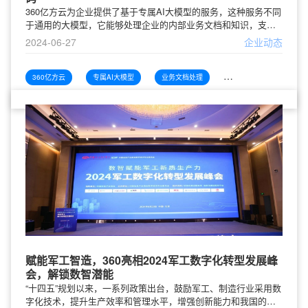
360亿方云为企业提供了基于专属AI大模型的服务，这种服务不同
于通用的大模型，它能够处理企业的内部业务文档和知识，支持
智能应用的同时确保数据安全。通过四个典型应用场景——AI处
2024-06-27
企业动态
理业务文档、AI写作与润色文案、AI管理知识解答业务疑惑、AI
智能搜索知识——展示了其如何帮助企业提高办公效率和营运效
能。这些场景覆盖了医药、科技、建筑等多个行业，显著提升了
360亿方云
专属AI大模型
业务文档处理
智能知识管理
文档处理速度、内容创作质量和知识管理效率。
赋能军工智造，360亮相2024军工数字化转型发展峰
会，解锁数智潜能
“十四五”规划以来，一系列政策出台，鼓励军工、制造行业采用数
字化技术，提升生产效率和管理水平，增强创新能力和我国的国