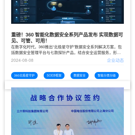
重磅！360 智能化数据安全系列产品发布 实现数据可
见、可管、可用！
在数字化时代，360推出“北极星守护”数据安全系列解决方案，包
括数据安全管理平台与七款探针产品，结合安全运营服务，形成
三位一体的整体方案。该方案采用SOEB新框架，实现数据资产
2024-08-08
企业动态
的智能分类分级与风险分析，提供数据流转审计、业务场景风险
评估等服务，有效应对数据安全挑战。360的数据安全管理平台整
合云端安全能力和数据泄露监测，辅以数据安全探针，构建全方
360北极星守护
SOEB框架
数据安全
智能分类分级
位数据保护体系，适用于安全运营、数据安全、业务监测等场
景，确保数据合理合法使用，预防泄露，助力政企单位在大数据
时代实现高质量发展。