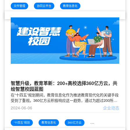
间的重要目标。360亿方云深耕教育行业多年，一直致力于推动高
校数字化建设进程。截至目前，已有200+知名高校选择360亿方
文件管理
协同云平台
教育信息化
云打造校园文件管理和协同云平台，实现校
智慧升级，教育革新：200+高校选择360亿方云，共
绘智慧校园蓝图
在“十四五”规划期间，教育信息化作为推进教育现代化的关键手段
受到了重视。360亿方云积极响应这一趋势，通过为超过200所知
名高校提供定制化的文件管理和协同云平台服务，帮助这些院校
2024-06-06
企业动态
实现了校园资料的安全存储与管理、知识沉淀以及数据保护，进
而促进了智慧校园的建设和教育信息化水平的提升。未来，360亿
方云将继续深化在教育行业的服务，提供更多创新性的解决方案
“十四五”规划
教育信息化
360亿方云
高校数字化建设
和产品。