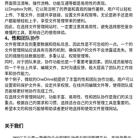
界面简洁清晰、操作流畅、功能互通等都是易用性的表现。
以Dropbox为例，它以简洁明了的界面和直观的操作著称，用户可以轻松
上传、下载文件，创建共享链接，设置文件夹权限等。无论是新手还是用
户都能够轻松上手，享受文件管理带来的便利。
因此，在选择文件管理网站时，一定要注意其易用性，避免选择那些复杂
难懂的工具，影响自己的使用体验。
4、性和
团队协作
文件管理涉及到重要数据和隐私信息，因此性是不可忽视的一点。一个的
文件管理网站应该具有完善的机制，确保用户的文件不会泄露或丢失。常
见的措施包括数据加密、多重认证、权限管理等。
同时，对于团队来说，协作功能也是一个重要考量因素。团队成员能够在
同一个平台上共享、编辑文件，实时沟通反馈，极大提高了团队的工作效
率和协作能力。
举个例子，微软的OneDrive就提供了丰富的性和团队协作功能。用户可以
设置密码保护文件夹，设定共享权限，在线共同编辑文件等，使得团队成
员能够更好地协作完成工作。
在选择文件管理网站时，功能丰富、易用性、性和团队协作是我们的关注
重点。根据自己的需求和习惯，选择适合自己的文件管理工具是重要的。
希望本文的和技巧能够帮助读者更好地选择和使用文件管理网站。
关于我们
360
亿方云
是一款面向企业的团队协作与知识管理平台，支持海量文