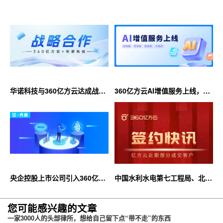
华诺科技与360亿方云达成战略
360亿方云AI增值服务上线，超
合作，共推AI大模型产业化落地
大限时优惠等你来！
央企控股上市公司引入360亿方
中国水利水电第七工程局、北京
云企业网盘，搭建智慧协同云平
石油化工学院等签约360亿方云
台
您可能感兴趣的文章
一家3000人的头部律所，想给自己留下点“带不走”的东西