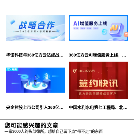
华诺科技与360亿方云达成战略
360亿方云AI增值服务上线，超
合作，共推AI大模型产业化落地
大限时优惠等你来！
央企控股上市公司引入360亿方
中国水利水电第七工程局、北京
云企业网盘，搭建智慧协同云平
石油化工学院等签约360亿方云
台
您可能感兴趣的文章
一家3000人的头部律所，想给自己留下点“带不走”的东西