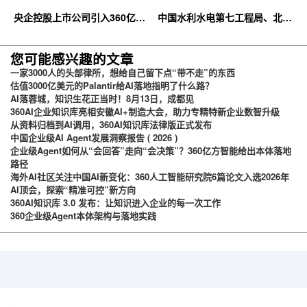
央企控股上市公司引入360亿方
中国水利水电第七工程局、北京
云企业网盘，搭建智慧协同云平
石油化工学院等签约360亿方云
台
您可能感兴趣的文章
一家3000人的头部律所，想给自己留下点“带不走”的东西
估值3000亿美元的Palantir给AI落地指明了什么路？
AI落蓉城，知识生花正当时！8月13日，成都见
360AI企业知识库亮相安徽AI+制造大会，助力专精特新企业数智升级
从资料归档到AI调用，360AI知识库法律版正式发布
中国企业级AI Agent发展洞察报告 ( 2026 )
企业级Agent如何从“会回答”走向“会决策”？360亿方智能给出本体落地
路径
海外AI社区关注中国AI新变化：360人工智能研究院6篇论文入选2026年
AI顶会，探索“精准可控”新方向
360AI知识库 3.0 发布：让知识进入企业的每一次工作
360企业级Agent本体架构与落地实践