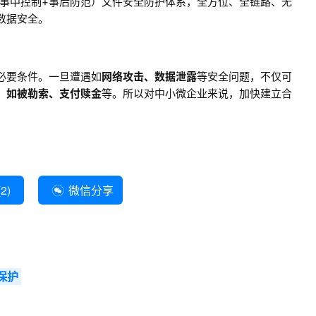
+事中控制+事后防范）文件安全防护体系，全方位、全链路、无
数据安全。
必要条件。一旦遭遇如
网络攻击
、数据泄露
等安全问题，不仅可
，如被勒索、支付赎金
等。所以对中小微企业来说，加快建立合
(
2
)
微信分享
保护