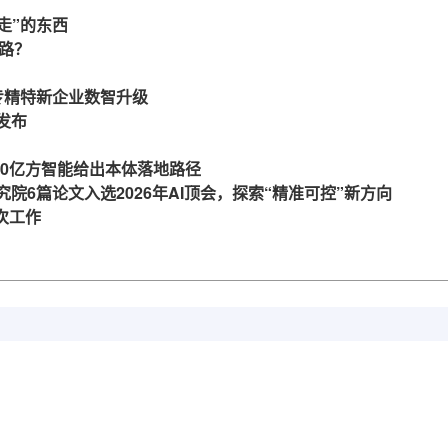
走”的东西
么路？
力专精特新企业数智升级
发布
360亿方智能给出本体落地路径
究院6篇论文入选2026年AI顶会，探索“精准可控”新方向
一次工作
亿方云让知识流转，助协作智