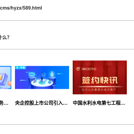
/cms/hyzx/589.html
?
什么？
服务上
央企控股上市公司引入
中国水利水电第七工程
等你
360亿方云企业网盘，搭
局、北京石油化工学院等
建智慧协同云平台
签约360亿方云