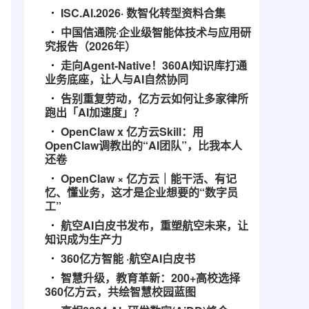
ISC.AI.2026· 数智化转型资料合集
中国信通院·企业级智能体技术与应用研
究报告（2026年）
走向Agent-Native！360AI知识库打通
业务底座，让人与AI自然协同
告别重复劳动，亿方云如何让多家律所
跑出「AI加速度」？
OpenClaw x 亿方云Skill：用
OpenClaw调教出的“AI团队”，比我本人
还卷
OpenClaw × 亿方云｜能干活、有记
忆、懂业务，这才是企业想要的“数字员
工”
航空AI白皮书发布，重塑航空未来，让
知识成为生产力
360亿方智能 ·航空AI白皮书
智慧升级，教育革新：200+高校选择
360亿方云，共绘智慧校园蓝图