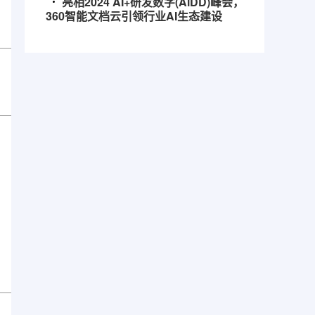
亮相2024 AI+研发数字(AiDD)峰会，
360智能文档云引领行业AI生态建设