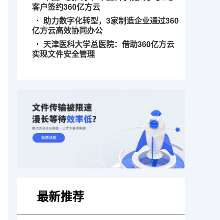
客户签约360亿方云
助力数字化转型，3家制造企业通过360
亿方云高效协同办公
天津医科大学总医院：借助360亿方云
实现文件安全管理
最新推荐