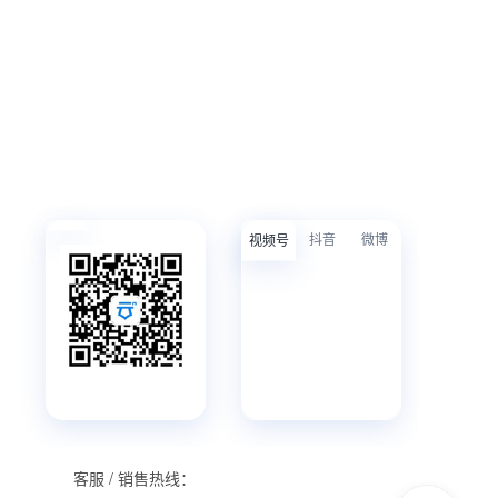
抖音
微博
视频号
客服 / 销售热线：