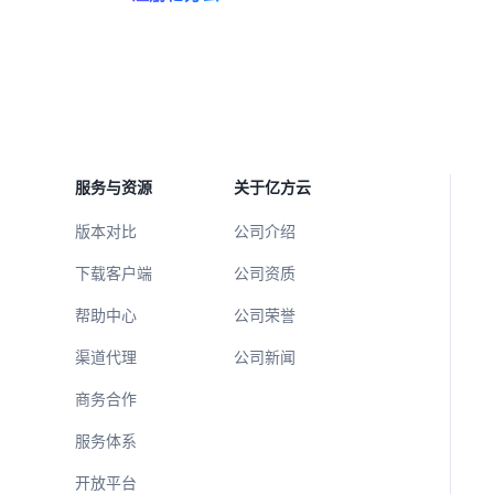
服务与资源
关于亿方云
版本对比
公司介绍
下载客户端
公司资质
帮助中心
公司荣誉
渠道代理
公司新闻
商务合作
服务体系
开放平台