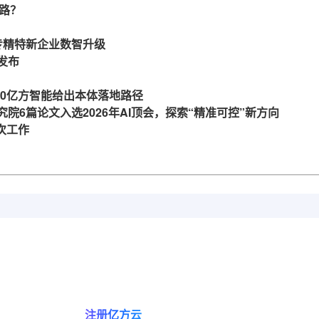
么路？
力专精特新企业数智升级
发布
360亿方智能给出本体落地路径
究院6篇论文入选2026年AI顶会，探索“精准可控”新方向
一次工作
亿方云让知识流转，助协作智
注册亿方云
预约咨询