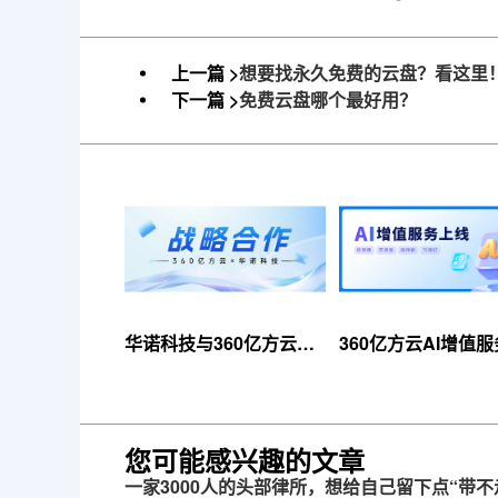
上一篇 >
想要找永久免费的云盘？看这里
下一篇 >
免费云盘哪个最好用？
华诺科技与360亿方云达
360亿方云AI增值
成战略合作，共推AI大模
线，超大限时优惠
型产业化落地
来！
您可能感兴趣的文章
一家3000人的头部律所，想给自己留下点“带不