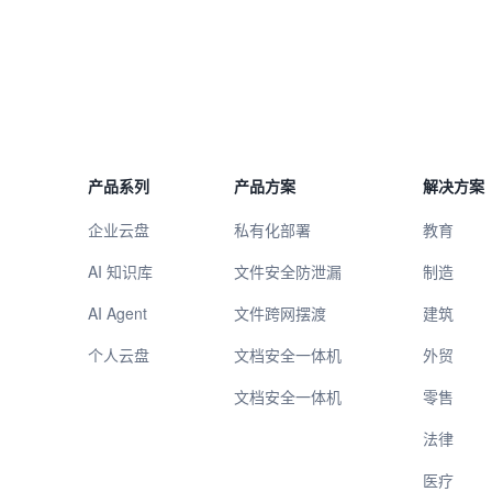
产品系列
产品方案
解决方案
企业云盘
私有化部署
教育
AI 知识库
文件安全防泄漏
制造
AI Agent
文件跨网摆渡
建筑
个人云盘
文档安全一体机
外贸
文档安全一体机
零售
法律
医疗