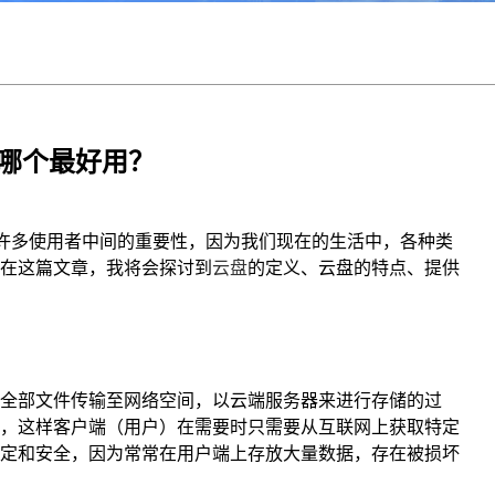
哪个最好用？
在许多使用者中间的重要性，因为我们现在的生活中，各种类
在这篇文章，我将会探讨到
云盘
的定义、云盘的特点、提供
全部文件传输至网络空间，以云端服务器来进行存储的过
，这样客户端（用户）在需要时只需要从互联网上获取特定
定和安全，因为常常在用户端上存放大量数据，存在被损坏