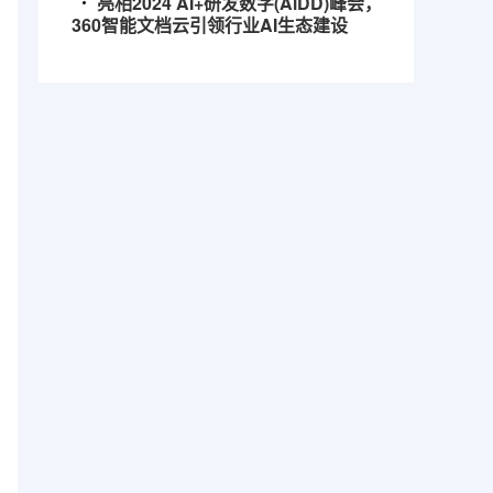
亮相2024 AI+研发数字(AiDD)峰会，
360智能文档云引领行业AI生态建设