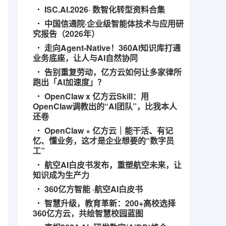
ISC.AI.2026· 数智化转型资料合集
中国信通院·企业级智能体技术与应用研
究报告（2026年）
走向Agent-Native！360AI知识库打通
业务底座，让人与AI自然协同
告别重复劳动，亿方云如何让多家律所
跑出「AI加速度」？
OpenClaw x 亿方云Skill：用
OpenClaw调教出的“AI团队”，比我本人
还卷
OpenClaw × 亿方云｜能干活、有记
忆、懂业务，这才是企业想要的“数字员
工”
航空AI白皮书发布，重塑航空未来，让
知识成为生产力
360亿方智能 ·航空AI白皮书
智慧升级，教育革新：200+高校选择
360亿方云，共绘智慧校园蓝图