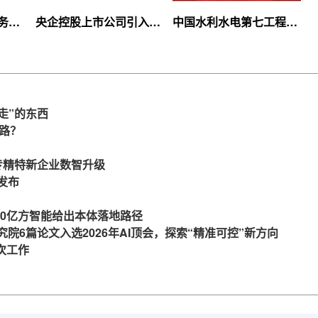
服务上
央企控股上市公司引入
中国水利水电第七工程
等你
360亿方云企业网盘，搭
局、北京石油化工学院等
建智慧协同云平台
签约360亿方云
走”的东西
么路？
力专精特新企业数智升级
发布
360亿方智能给出本体落地路径
究院6篇论文入选2026年AI顶会，探索“精准可控”新方向
一次工作