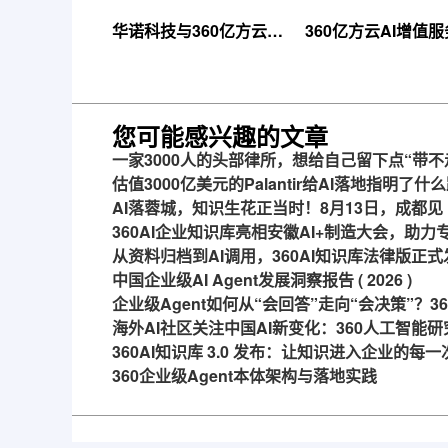
华诺科技与360亿方云达
360亿方云AI增值
成战略合作，共推AI大模
线，超大限时优惠
型产业化落地
来！
您可能感兴趣的文章
一家3000人的头部律所，想给自己留下点“带不
估值3000亿美元的Palantir给AI落地指明了什
AI落蓉城，知识生花正当时！8月13日，成都见
360AI企业知识库亮相安徽AI+制造大会，助
从资料归档到AI调用，360AI知识库法律版正式
中国企业级AI Agent发展洞察报告 ( 2026 )
企业级Agent如何从“会回答”走向“会决策”？
海外AI社区关注中国AI新变化：360人工智能研
360AI知识库 3.0 发布：让知识进入企业的每
360企业级Agent本体架构与落地实践