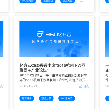
发和
一个同事完成了某个文件的同步，已同步完成的文
360亿方云
企业云盘
企业网盘
局域网
的问
件将不再需要通过服务器中转，而是直接在局域网
收集
内进行分发，其他同事就可以“秒速”同步到自己的
哪
设备中。最多可同时支持10台局域网内的电脑“内
亿方云CEO程远出席“2015杭州下沙互
联网＋产业论坛”
过
2015年12月21日下午，由领潮商业俱乐部发起举
8
拉入
办的“2015杭州下沙互联网＋产业论坛”在下沙开元
件
问权
酒店如期举行，来自下沙经济开发区的企业家们和
户
动态
2015-12-21
产品动态
20
的
下沙高校的教授导师们参加了本次论坛。在移动互
步
联网时代，传统产业面临产业转型和模式升级的大
盘
按
背景下，本次论坛聚焦于“传统产业如何借助互联
非
业云盘
论坛峰会
观点分享
360亿方云
上
网＋进行产业升级”，立足于移动互联网下的传统
自
设置
产业商业模式创新。旨在通过论坛的分享和讨论总
推