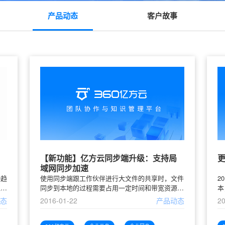
产品动态
客户故事
【新功能】亿方云同步端升级：支持局
更
域网同步加速
种趋
使用同步端跟工作伙伴进行大文件的共享时，文件
2
显地
同步到本地的过程需要占用一定时间和带宽资源，
本
集、
影响工作效率。亿方云同步端新增局域网同步加速
方
动态
2016-01-22
产品动态
20
企业
功能，在同一局域网内办公的同事用同步端同步同
下
国
一文件到本地时，速度将大大提升。当局域网内的
面