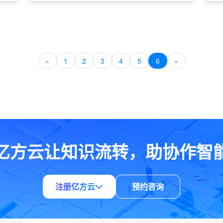
结出可行性的方法论，并辅助企业落地实
的
时
«
1
2
3
4
5
6
»
亿方云让知识流转，助协作智
注册亿方云
预约咨询