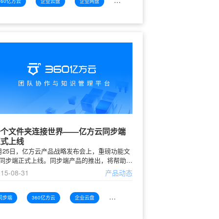
360亿方云
企业云盘
企业网盘
功能解读
一个文件夹连接世界——亿方云同步端
正式上线
月25日，亿方云产品战略发布会上，重磅功能文
同步端正式上线。同步端产品的推出，将帮助用
以最简单的方式把本地文件上传到云端并实时同
15-08-31
产品动态
。由于目前绝大多数用户的文件都在电脑本地硬
，无法通过互联网使用，而大量文件上传云端将
常繁琐，亿方云希望将PC和云端的文件无缝、
同步端
360亿方云
企业云盘
企业网盘
动地连接在一起，于发布会当天正式向所有用户
出文件同步端。亿方云文件同步端，将用户选定