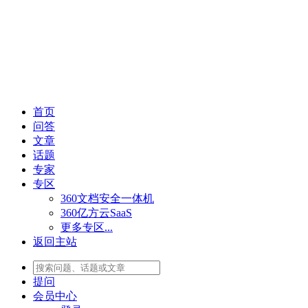
首页
问答
文章
话题
专家
专区
360文档安全一体机
360亿方云SaaS
更多专区...
返回主站
提问
会员
中心