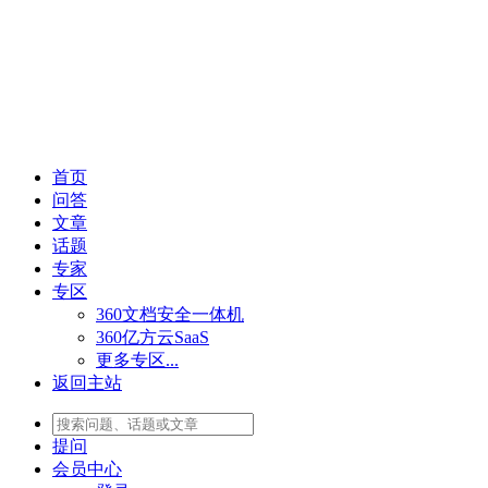
首页
问答
文章
话题
专家
专区
360文档安全一体机
360亿方云SaaS
更多专区...
返回主站
提问
会员
中心