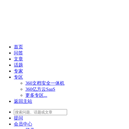
首页
问答
文章
话题
专家
专区
360文档安全一体机
360亿方云SaaS
更多专区...
返回主站
提问
会员
中心