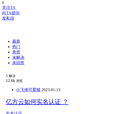
0
关注TA
向TA提问
发私信
最新
热门
悬赏
未解决
未回答
1
解决
12.6k
浏览
小飞侠可爱猫
2023-01-13
亿方云如何实名认证 ？
实名认证