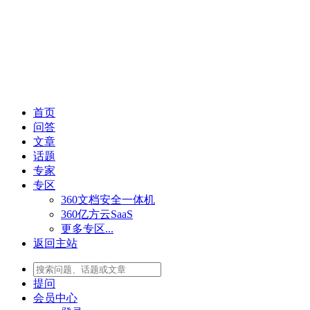
首页
问答
文章
话题
专家
专区
360文档安全一体机
360亿方云SaaS
更多专区...
返回主站
提问
会员
中心