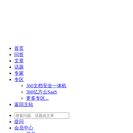
首页
问答
文章
话题
专家
专区
360文档安全一体机
360亿方云SaaS
更多专区...
返回主站
提问
会员
中心