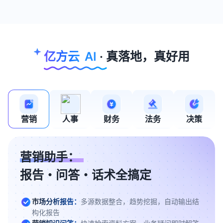
亿方云
AI
·
真落地，真好用
营销
人事
财务
法务
决策
营销助手：
报告・问答・话术全搞定
市场分析报告：
多源数据整合，趋势挖掘，自动输出结
构化报告