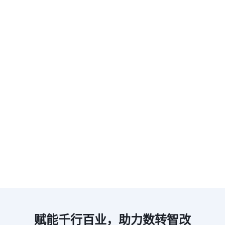
行业场景化解决方案
教育
制造
建筑
外贸
零售
法律
医疗
科创
智慧校园，教育资源共
享平台
师生 / 机构间高校协作
收集作业 / 论文 / 科研项目资料
安全快速的文件分享流转
了解详情
赋能千行百业，助力数转智改