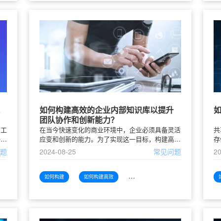
如何构建高效的企业内部知识库以提升
团队协作和创新能力？
的工
在当今快速变化的商业环境中，企业必须具备灵活
共
够地
应变和创新的能力。为了实现这一目标，构建高效
存
耗
的企业内部知识库显得尤为重要。知识库不仅仅是
理
问题
2024-08-25
常见问题
20
上琳
信息的简单储存，更是促进团队协作、提升创新能
共
力的重要工具。通过的知识
展
如何构建
如何构建高效
如何构建高效企业