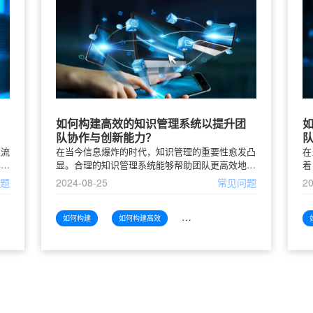
如何构建高效的知识管理系统以提升团
队协作与创新能力？
交流
在当今信息爆炸的时代，知识管理的重要性愈发凸
在
其是
显。合理的知识管理系统能够帮助团队更高效地共
着
，如
享、利用和创新知识，从而提升整体协作能力和创
团
问题
2024-08-25
常见问题
20
题。
新能力。本文将探讨如何构建一个高效的知识管理
之
系统，促进团队的协作与创
队
如何构建
如何构建高效
如何构建高效知识