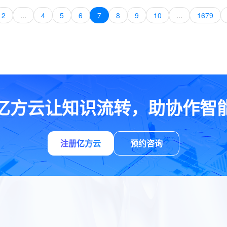
2
...
4
5
6
7
8
9
10
...
1679
亿方云让知识流转，助协作智
注册亿方云
预约咨询