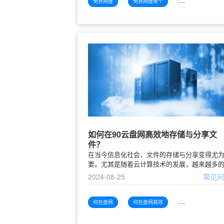
免费网盘
免费网盘哪个
免费网盘哪个好用
如何在90云盘网高效地存储与分享文
件？
在当今信息化社会，文件的存储与分享变得尤
要。尤其是随着云计算技术的发展，越来越多
选择云盘作为文件存储的先进方式。90云盘网
2024-08-25
常见
为一个新兴的云存储平台，以其高效、的特点
用户青睐。本文将为您详细
何在盘网
何在盘网高效
何在盘网高效存储