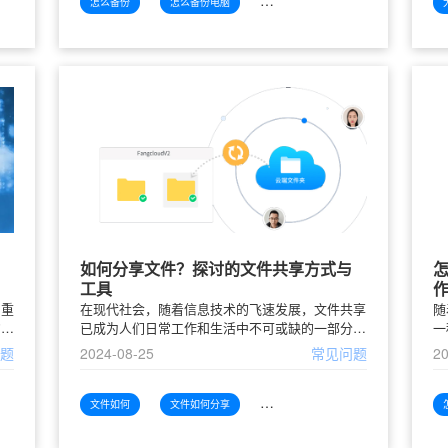
怎么备份
怎么备份电脑
怎么备份电脑才能
如何分享文件？探讨的文件共享方式与
工具
为重
在现代社会，随着信息技术的飞速发展，文件共享
随
的人
已成为人们日常工作和生活中不可或缺的一部分。
一
作
无论是在企业内部的团队协作，还是在个人之间的
员
问题
2024-08-25
常见问题
20
备受
文档传递，快速而高效的文件共享方式显得尤为重
性
要。文件共享不仅可以提
不
文件如何
文件如何分享
文件如何分享探讨