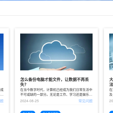
怎么备份电脑才能文件，让数据不再丢
失？
渐成
在当今数字时代，计算机已经成为我们日常生活中
在
共享
不可或缺的一部分。无论是工作、学习还是娱乐，
及
成为
电脑中的数据和文件都非常重要。然而，随着时间
文
问题
2024-08-25
常见问题
20
免费
的推移，文件丢失的风险也在增加，例如意外删
装
除、硬盘故障或者恶意软件攻
来