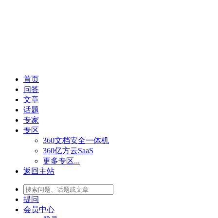
首页
问答
文章
话题
专家
专区
360文档安全一体机
360亿方云SaaS
更多专区...
返回主站
提问
会员
中心