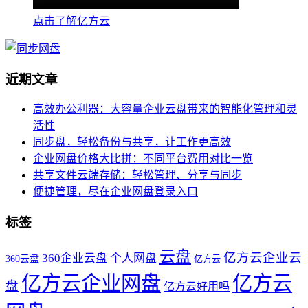
点击了解亿方云
近期文章
高效办公利器：大容量企业云盘带来的智能化管理和灵
活性
同步盘，轻松备份与共享，让工作更高效
企业网盘价格大比拼：不同平台费用对比一览
共享文件云端存储：轻松管理、分享与同步
便捷管理，尽在企业网盘登录入口
标签
云盘
亿方云企业云
360企业云盘
个人网盘
360云盘
亿方云
亿方云企业网盘
亿方云
盘
亿方云好用吗