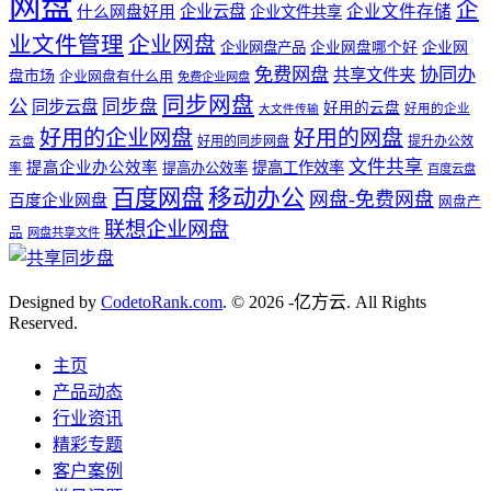
网盘
企
企业云盘
企业文件存储
什么网盘好用
企业文件共享
业文件管理
企业网盘
企业网盘产品
企业网盘哪个好
企业网
免费网盘
协同办
共享文件夹
盘市场
企业网盘有什么用
免费企业网盘
同步网盘
公
同步盘
同步云盘
好用的云盘
好用的企业
大文件传输
好用的企业网盘
好用的网盘
好用的同步网盘
提升办公效
云盘
文件共享
提高企业办公效率
提高工作效率
提高办公效率
率
百度云盘
百度网盘
移动办公
网盘-免费网盘
百度企业网盘
网盘产
联想企业网盘
品
网盘共享文件
Designed by
CodetoRank.com
. © 2026 -亿方云. All Rights
Reserved.
主页
产品动态
行业资讯
精彩专题
客户案例