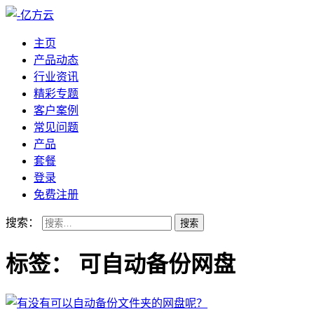
主页
产品动态
行业资讯
精彩专题
客户案例
常见问题
产品
套餐
登录
免费注册
搜索：
标签：
可自动备份网盘