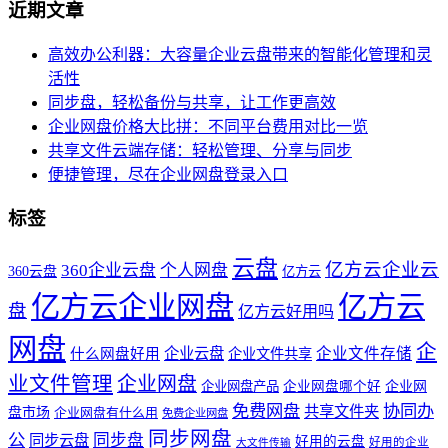
近期文章
高效办公利器：大容量企业云盘带来的智能化管理和灵
活性
同步盘，轻松备份与共享，让工作更高效
企业网盘价格大比拼：不同平台费用对比一览
共享文件云端存储：轻松管理、分享与同步
便捷管理，尽在企业网盘登录入口
标签
云盘
亿方云企业云
360企业云盘
个人网盘
360云盘
亿方云
亿方云企业网盘
亿方云
盘
亿方云好用吗
网盘
企
企业云盘
企业文件存储
什么网盘好用
企业文件共享
业文件管理
企业网盘
企业网盘产品
企业网盘哪个好
企业网
免费网盘
协同办
共享文件夹
盘市场
企业网盘有什么用
免费企业网盘
同步网盘
公
同步盘
同步云盘
好用的云盘
好用的企业
大文件传输