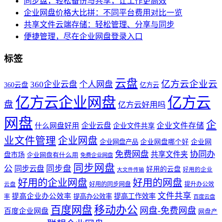
同步盘，轻松备份与共享，让工作更高效
企业网盘价格大比拼：不同平台费用对比一览
共享文件云端存储：轻松管理、分享与同步
便捷管理，尽在企业网盘登录入口
标签
云盘
亿方云企业云
360企业云盘
个人网盘
360云盘
亿方云
亿方云企业网盘
亿方云
盘
亿方云好用吗
网盘
企
企业云盘
企业文件存储
什么网盘好用
企业文件共享
业文件管理
企业网盘
企业网盘产品
企业网盘哪个好
企业网
免费网盘
协同办
共享文件夹
盘市场
企业网盘有什么用
免费企业网盘
同步网盘
公
同步盘
同步云盘
好用的云盘
好用的企业
大文件传输
好用的企业网盘
好用的网盘
好用的同步网盘
提升办公效
云盘
文件共享
提高企业办公效率
提高工作效率
提高办公效率
率
百度云盘
百度网盘
移动办公
网盘-免费网盘
百度企业网盘
网盘产