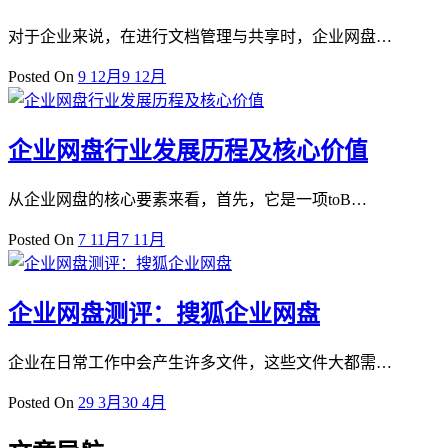
对于企业来说，在进行文档管理与共享时，企业网盘…
Posted On
9 12月
9 12月
企业网盘行业发展历程及核心价值
从企业网盘的核心要素来看，首先，它是一项toB…
Posted On
7 11月
7 11月
企业网盘测评：搜狐企业网盘
企业在日常工作中会产生许多文件，这些文件大都需…
Posted On
29 3月
30 4月