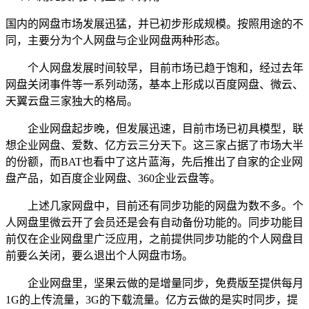
国内的网盘市场发展迅猛，并已初步形成规模。按照用途的不
同，主要分为个人网盘与企业网盘两种形态。
个人网盘发展时间较早，目前市场已趋于饱和，经过去年
网盘关闭事件等一系列动荡，基本上形成以百度网盘、微云、
天翼云盘三家独大的格局。
企业网盘起步晚，但发展迅速，目前市场已初具模型，联
想企业网盘、爱数、亿方云三分天下。这三家占据了市场大半
的份额，而BAT也看中了这片蓝海，先后推出了自家的企业网
盘产品，如百度企业网盘、360企业云盘等。
上述几家网盘中，目前还有同步功能的网盘为数不多。个
人网盘里微云开了会员还是会有自动备份功能的。同步功能目
前仅在企业网盘里广泛应用，之前提供同步功能的个人网盘目
前要么关闭，要么退出个人网盘市场。
企业网盘里，坚果云做的是增量同步，免费版至提供每月
1G的上传流量，3G的下载流量。亿方云做的是实时同步，提