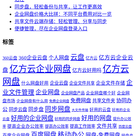
同步盘，轻松备份与共享，让工作更高效
企业网盘价格大比拼：不同平台费用对比一览
共享文件云端存储：轻松管理、分享与同步
便捷管理，尽在企业网盘登录入口
标签
云盘
亿方云企业云
360企业云盘
个人网盘
360云盘
亿方云
亿方云企业网盘
亿方云
盘
亿方云好用吗
网盘
企
企业云盘
企业文件存储
什么网盘好用
企业文件共享
业文件管理
企业网盘
企业网盘产品
企业网盘哪个好
企业网
免费网盘
协同办
共享文件夹
盘市场
企业网盘有什么用
免费企业网盘
同步网盘
公
同步盘
同步云盘
好用的云盘
好用的企业
大文件传输
好用的企业网盘
好用的网盘
好用的同步网盘
提升办公效
云盘
文件共享
提高企业办公效率
提高工作效率
提高办公效率
率
百度云盘
百度网盘
移动办公
网盘-免费网盘
百度企业网盘
网盘产