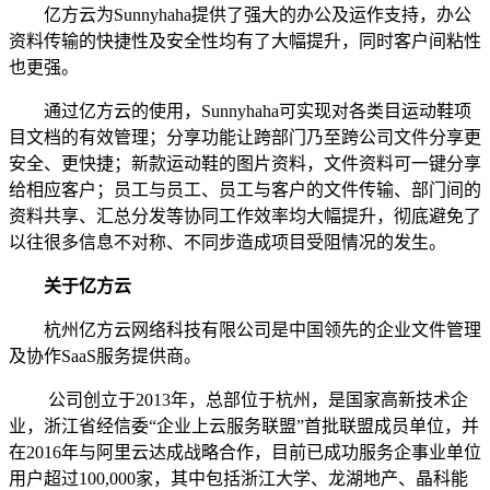
亿方云为Sunnyhaha提供了强大的办公及运作支持，办公
资料传输的快捷性及安全性均有了大幅提升，同时客户间粘性
也更强。
通过亿方云的使用，Sunnyhaha可实现对各类目运动鞋项
目文档的有效管理；分享功能让跨部门乃至跨公司文件分享更
安全、更快捷；新款运动鞋的图片资料，文件资料可一键分享
给相应客户；员工与员工、员工与客户的文件传输、部门间的
资料共享、汇总分发等协同工作效率均大幅提升，彻底避免了
以往很多信息不对称、不同步造成项目受阻情况的发生。
关于亿方云
杭州亿方云网络科技有限公司是中国领先的企业文件管理
及协作SaaS服务提供商。
公司创立于2013年，总部位于杭州，是国家高新技术企
业，浙江省经信委“企业上云服务联盟”首批联盟成员单位，并
在2016年与阿里云达成战略合作，目前已成功服务企事业单位
用户超过100,000家，其中包括浙江大学、龙湖地产、晶科能