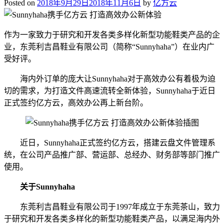
Posted on
2018年9月29日
2018年11月6日
by
亿方云
作为一家致力于研究和开发各类多样化新型功能鞋类产品的企
业，东莞利吉昌鞋业有限公司（简称“Sunnyhaha”）在业内广
受好评。
海内外订单的庞大让Sunnyhaha对于高效办公有着极为迫
切的需求，为打造文件高速流转全新体验，Sunnyhaha于近日
正式签约亿方云，高效办公再上新台阶。
近日，Sunnyhaha正式签约亿方云，搭建云盘文件管理系
统，在公司产品推广部、营运部、总经办、财务部等部门推广
使用。
关于Sunnyhaha
东莞利吉昌鞋业有限公司于1997年成立于东莞茶山，致力
于研究和开发各类多样化的新型功能鞋类产品，以满足海内外