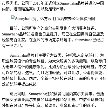
市场需求。公司于2013年正式创立Sunnyhaha品牌并进入中国
内销，进而瞄准高尔夫以及足球市场。
目前，公司所生产的高尔夫鞋受到广大消费者好评，
Sunnyhaha品牌知名度也日益提升，现已在全国拥有直营店及
经销商百余家。在强烈的市场竞争环境中，Sunnyhaha已经占
有一席之地。
Sunnyhaha品牌鞋主要分为四类，包括私人定制球鞋，为
职业球员设计的专业球鞋，为大众服务的多功能鞋，以及专门
为老年人设计的健康系列。比如为职业球员设计的球鞋，不仅
可以站的稳，透气，而且更加轻便，可以让球手少消耗体能，
保持最佳状态。同时，全新手扣科技在球鞋上面的应用还可有
效帮助球手提高成绩。
与此同时，Sunnyhaha还积极赞助国内高尔夫赛事，包括
中国女子职业高尔夫赛2014年全部10站比赛、中信业巡赛9站
外加东风日产杯等比赛。希望赛、业余和青少年的选手，