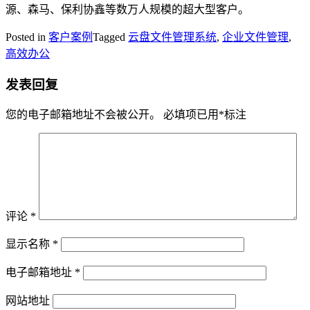
源、森马、保利协鑫等数万人规模的超大型客户。
Posted in
客户案例
Tagged
云盘文件管理系统
,
企业文件管理
,
高效办公
发表回复
您的电子邮箱地址不会被公开。
必填项已用
*
标注
评论
*
显示名称
*
电子邮箱地址
*
网站地址