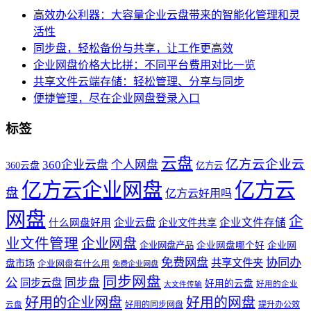
高效办公利器：大容量企业云盘带来的智能化管理和灵
活性
同步盘，轻松备份与共享，让工作更高效
企业网盘价格大比拼：不同平台费用对比一览
共享文件云端存储：轻松管理、分享与同步
便捷管理，尽在企业网盘登录入口
标签
云盘
亿方云企业云
360企业云盘
个人网盘
360云盘
亿方云
亿方云企业网盘
亿方云
盘
亿方云好用吗
网盘
企
企业云盘
企业文件存储
什么网盘好用
企业文件共享
业文件管理
企业网盘
企业网盘产品
企业网盘哪个好
企业网
免费网盘
协同办
共享文件夹
盘市场
企业网盘有什么用
免费企业网盘
同步网盘
公
同步盘
同步云盘
好用的云盘
好用的企业
大文件传输
好用的企业网盘
好用的网盘
好用的同步网盘
提升办公效
云盘