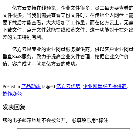
亿方云支持在线预览，企业文件很多，员工每天要查看的
文件很多，当我们需要查看某份文件时，在传统个人网盘上需
要下载后才能查看，大大增加了工作量，而在亿方云上，无需
下载文件，点开文件就能在线预览文件，这一功能对于在外出
差的员工特别有利。
亿方云是专业的企业网盘服务提供商，供以客户企业网盘
垂直SaaS服务，致力于提高企业文件管理，挖掘企业文件价
值，客户成功，就是亿方云的成功。
Posted in
产品动态
Tagged
亿方云优势
,
企业网盘服务提供商
,
协作办公
发表回复
您的电子邮箱地址不会被公开。
必填项已用
*
标注