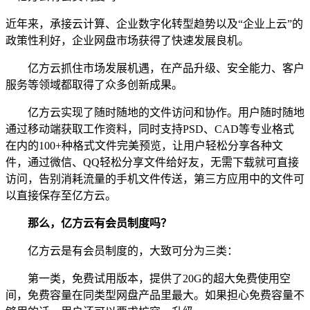
近年来，承接云计算、企业数字化转型趋势以及“企业上云”的
政策性利好，企业网盘市场获得了快速发展良机。
亿方云抓住市场发展机遇，在产品升级、安全能力、客户
服务等领域都取得了众多创新成果。
亿方云实现了随时随地的文件访问和协作。用户随时随地
通过移动端获取工作资料，同时支持PSD、CAD等专业格式
在内的100+种格式文件完美预览，让用户轻松分享各种文
件，通过微信、QQ轻松分享文件给好友，无需下载就可直接
访问，告别消耗流量的手机文件传送，第三方应用中的文件可
以直接保存至亿方云。
那么，亿方云有会员制度吗？
亿方云是有会员制度的，大致可分为三类：
第一类，免费试用版本，提供了20G的超大免费使用空
间，免费容量在同类型网盘产品里最大。如果担心免费容量不