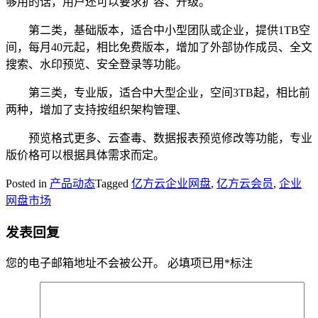
够用的话，用户还可以要求扩容、升级。
第二类，基础版本，适合中小型团队或企业，提供1TB空
间，每月40元起，相比免费版本，增加了外部协作成员、全文
搜索、水印预览、安全登录等功能。
第三类，专业版，适合中大型企业，空间3TB起，相比前
两种，增加了支持按组织架构管理、
预览格式更多、云查毒、数据报表预览修改等功能，专业
版价格可以根据具体需求而定。
Posted in
产品动态
Tagged
亿方云企业网盘
,
亿方云会员
,
企业
网盘市场
发表回复
您的电子邮箱地址不会被公开。
必填项已用
*
标注