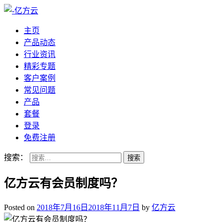
主页
产品动态
行业资讯
精彩专题
客户案例
常见问题
产品
套餐
登录
免费注册
搜索：
亿方云有会员制度吗？
Posted on
2018年7月16日
2018年11月7日
by
亿方云