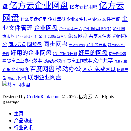
亿方云企业网盘
亿方云
盘
亿方云好用吗
网盘
企
企业云盘
企业文件存储
什么网盘好用
企业文件共享
业文件管理
企业网盘
企业网盘产品
企业网盘哪个好
企业网
免费网盘
协同办
共享文件夹
盘市场
企业网盘有什么用
免费企业网盘
同步网盘
公
同步盘
同步云盘
好用的云盘
好用的企业
大文件传输
好用的企业网盘
好用的网盘
好用的同步网盘
提升办公效
云盘
文件共享
提高企业办公效率
提高工作效率
提高办公效率
率
百度云盘
百度网盘
移动办公
网盘-免费网盘
百度企业网盘
网盘产
联想企业网盘
品
网盘共享文件
Designed by
CodetoRank.com
. © 2026 -亿方云. All Rights
Reserved.
主页
产品动态
行业资讯