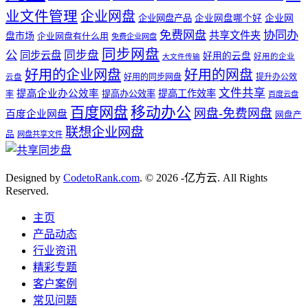
业文件管理
企业网盘
企业网盘产品
企业网盘哪个好
企业网
免费网盘
协同办
共享文件夹
盘市场
企业网盘有什么用
免费企业网盘
同步网盘
公
同步盘
同步云盘
好用的云盘
好用的企业
大文件传输
好用的企业网盘
好用的网盘
好用的同步网盘
提升办公效
云盘
文件共享
提高企业办公效率
提高工作效率
提高办公效率
率
百度云盘
百度网盘
移动办公
网盘-免费网盘
百度企业网盘
网盘产
联想企业网盘
品
网盘共享文件
Designed by
CodetoRank.com
. © 2026 -亿方云. All Rights
Reserved.
主页
产品动态
行业资讯
精彩专题
客户案例
常见问题