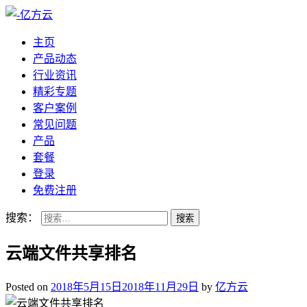
主页
产品动态
行业资讯
精彩专题
客户案例
常见问题
产品
套餐
登录
免费注册
搜索：
云端文件共享排名
Posted on
2018年5月15日
2018年11月29日
by
亿方云