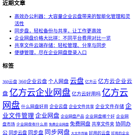
近期文章
高效办公利器：大容量企业云盘带来的智能化管理和灵
活性
同步盘，轻松备份与共享，让工作更高效
企业网盘价格大比拼：不同平台费用对比一览
共享文件云端存储：轻松管理、分享与同步
便捷管理，尽在企业网盘登录入口
标签
云盘
亿方云企业云
360企业云盘
个人网盘
360云盘
亿方云
亿方云企业网盘
亿方云
盘
亿方云好用吗
网盘
企
企业云盘
企业文件存储
什么网盘好用
企业文件共享
业文件管理
企业网盘
企业网盘产品
企业网盘哪个好
企业网
免费网盘
协同办
共享文件夹
盘市场
企业网盘有什么用
免费企业网盘
同步网盘
公
同步盘
同步云盘
好用的云盘
好用的企业
大文件传输