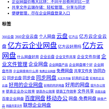
企业网盘价格大比拼：不同平台费用对比一览
共享文件云端存储：轻松管理、分享与同步
便捷管理，尽在企业网盘登录入口
标签
云盘
亿方云企业云
360企业云盘
个人网盘
360云盘
亿方云
亿方云企业网盘
亿方云
盘
亿方云好用吗
网盘
企
企业云盘
企业文件存储
什么网盘好用
企业文件共享
业文件管理
企业网盘
企业网盘产品
企业网盘哪个好
企业网
免费网盘
协同办
共享文件夹
盘市场
企业网盘有什么用
免费企业网盘
同步网盘
公
同步盘
同步云盘
好用的云盘
好用的企业
大文件传输
好用的企业网盘
好用的网盘
好用的同步网盘
提升办公效
云盘
文件共享
提高企业办公效率
提高工作效率
提高办公效率
率
百度云盘
百度网盘
移动办公
网盘-免费网盘
百度企业网盘
网盘产
联想企业网盘
品
网盘共享文件