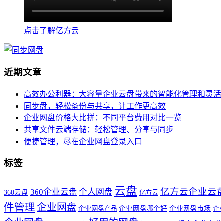
点击了解亿方云
近期文章
高效办公利器：大容量企业云盘带来的智能化管理和灵活
同步盘，轻松备份与共享，让工作更高效
企业网盘价格大比拼：不同平台费用对比一览
共享文件云端存储：轻松管理、分享与同步
便捷管理，尽在企业网盘登录入口
标签
云盘
亿方云企业云
360企业云盘
个人网盘
360云盘
亿方云
件管理
企业网盘
企业网盘产品
企业网盘哪个好
企业网盘市场
企