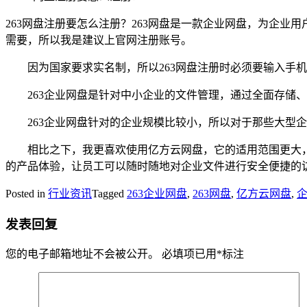
263网盘注册要怎么注册？263网盘是一款企业网盘，为企业
需要，所以我是建议上官网注册账号。
因为国家要求实名制，所以263网盘注册时必须要输入手机
263企业网盘是针对中小企业的文件管理，通过全面存储、
263企业网盘针对的企业规模比较小，所以对于那些大型企
相比之下，我更喜欢使用亿方云网盘，它的适用范围更大，
的产品体验，让员工可以随时随地对企业文件进行安全便捷的
Posted in
行业资讯
Tagged
263企业网盘
,
263网盘
,
亿方云网盘
,
发表回复
您的电子邮箱地址不会被公开。
必填项已用
*
标注