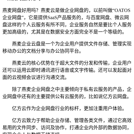
燕麦网盘好用吗？燕麦云是做企业网盘的，以前叫做“OATOS
企业网盘”，它是提供SaaS产品服务的，与百度网盘、微云网
盘这样的个人云服务有所不同，企业服务自然是要比个人服务
更加高级的，尤其是在数据安全方面完全不是一个等级的。
燕麦企业云盘是一个为企业用户提供文件存储、管理实现
移动办公的文档分享与办公协同平台。
燕麦云的核心优势在于超大文件的分发和传输，企业用户
还可以运用云即时通讯进行语音或文字传输。还可以发起面对
面的云视频会议进行沟通交流。
除了燕麦企业网盘之中主要倾向于私有云服务的产品，企
业网盘中还有的主要提供公有云服务的，比如说亿方云网盘。
亿方云作为企业网盘行业的标杆，更加注重用户体验。
亿方云致力于帮助企业存储、管理各类文件，通过它高效
易用的文件同步、访问及协作，打通企业内外部的数据协同，