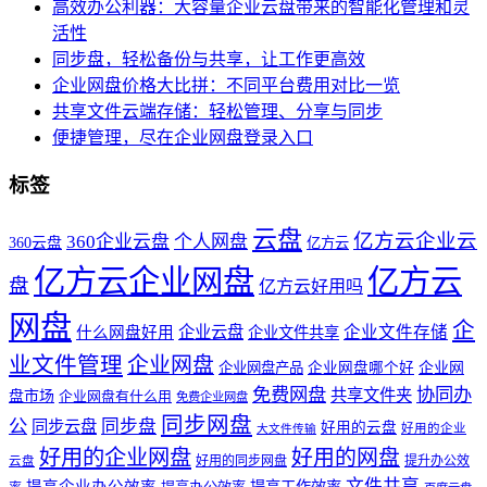
高效办公利器：大容量企业云盘带来的智能化管理和灵
活性
同步盘，轻松备份与共享，让工作更高效
企业网盘价格大比拼：不同平台费用对比一览
共享文件云端存储：轻松管理、分享与同步
便捷管理，尽在企业网盘登录入口
标签
云盘
亿方云企业云
360企业云盘
个人网盘
360云盘
亿方云
亿方云企业网盘
亿方云
盘
亿方云好用吗
网盘
企
企业云盘
企业文件存储
什么网盘好用
企业文件共享
业文件管理
企业网盘
企业网盘产品
企业网盘哪个好
企业网
免费网盘
协同办
共享文件夹
盘市场
企业网盘有什么用
免费企业网盘
同步网盘
公
同步盘
同步云盘
好用的云盘
好用的企业
大文件传输
好用的企业网盘
好用的网盘
好用的同步网盘
提升办公效
云盘
文件共享