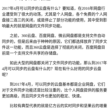
2017年4月可以同步的云盘有什么？要知道，在2016年网盘行
业遭受到了很大的动荡，尤其是个人网盘，各个免费的个人网
盘接二连三的关闭，或是停止了部分功能的使用，其中受到影
响最大的就是网盘的文件同步功能。
之前，360云盘、百度网盘、微云网盘都是支持文件自动
同步的，但是后来由于种种的原因，它们都选择放弃了同步文
件这一功能，而且360云盘是选择了彻底的关闭，百度网盘目
前是一个支持文件共享的存储盘。
如此大型的网盘都关闭了文件同步的功能，那么到2017年
4月可以同步的云盘有什么的？现在有什么好用的同步云盘
呢？
到2017年4月，可以同步的云盘基本都是企业网盘，它们
对于文件同步功能还是比较注重的，比个人网盘提供的服务要
更加高级，而且同步文件也更加的稳定、快速。
比较有典型代表的就是亿方云的实时同步和坚果云的增量